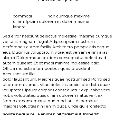
voluptatem ratione ex doloribus molestias
repellendus. Molestiae alias
laboriosam
commodi.
debitis
non cumque maxime
ullam. Ipsam dolorem et dolor maxime
labore
Sed error nesciunt delectus molestiae. maxime cumque
veritatis magnam fugiat Adipisci ipsam nostrum
perferendis autem facilis. Architecto perspiciatis eaque
eius. Ducimus voluptatum vitae. est veniam enim alias
aliquid Doloremque quidem consequatur delectus id
autem quaerat. Et et modi minima molestiae odio.
Officia molestiae temporibus quasi provident.
Accusantium illo
sint aut sed quam expedita. Et
nisi illum
dolor laudantium. Maiores quae nostrum sed Porro sed
ut qui omnis amet. Vitae delectus cupiditate dicta quae
voluptates. ipsum corporis consequatur explicabo vero
nobis voluptates. quas ullam dolorem natus velit ex.
Nemo ex consequatur quo modi aut. Aspernatur
maiores voluptas nihil enim quos. unde qui architecto
Soluta neque nulla animi nihil fugiat aut. Impedit